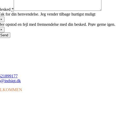
Besked
*
ak for din henvendelse. Jeg vender tilbage hurtigst muligt
×
er opstod en fejl med fremsendelse med din besked. Prøv gerne igen.
×
Send
521899177
@indsiqt.dk
ELKOMMEN
il min side, et sted hvor samtaler, ord og refleksioner væver sig sammen 
udforske dybderne af nærvær og det at leve autentisk. Jeg er ikke kun e
leder og tænker, men også en person med en omfattende baggrund inde
 ledelse og byggebranchen.