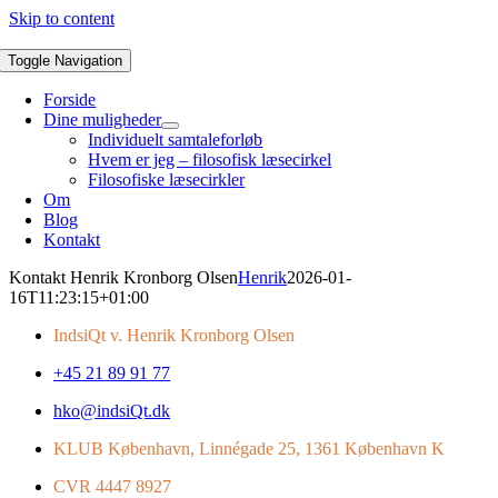
Skip to content
Toggle Navigation
Forside
Dine muligheder
Individuelt samtaleforløb
Hvem er jeg – filosofisk læsecirkel
Filosofiske læsecirkler
Om
Blog
Kontakt
Kontakt Henrik Kronborg Olsen
Henrik
2026-01-
16T11:23:15+01:00
IndsiQt v. Henrik Kronborg Olsen
+45 21 89 91 77
hko@indsiQt.dk
KLUB København, Linnégade 25, 1361 København K
CVR 4447 8927