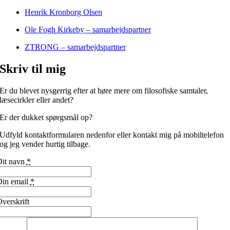
Henrik Kronborg Olsen
Ole Fogh Kirkeby – samarbejdspartner
ZTRONG – samarbejdspartner
Skriv til mig
Er du blevet nysgerrig efter at høre mere om filosofiske samtaler,
læsecirkler eller andet?
Er der dukket spørgsmål op?
Udfyld kontaktformularen nedenfor eller kontakt mig på mobiltelefon
og jeg vender hurtig tilbage.
Dit navn
*
in email
*
verskrift