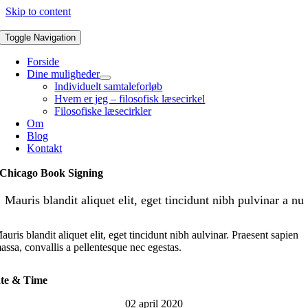
Skip to content
Toggle Navigation
Forside
Dine muligheder
Individuelt samtaleforløb
Hvem er jeg – filosofisk læsecirkel
Filosofiske læsecirkler
Om
Blog
Kontakt
Chicago Book Signing
Mauris blandit aliquet elit, eget tincidunt nibh pulvinar a nu
auris blandit aliquet elit, eget tincidunt nibh aulvinar. Praesent sapien
assa, convallis a pellentesque nec egestas.
te & Time
02 april 2020