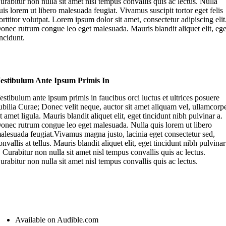
urabitur non nulla sit amet nisl tempus convallis quis ac lectus. Nulla
uis lorem ut libero malesuada feugiat. Vivamus suscipit tortor eget felis
orttitor volutpat. Lorem ipsum dolor sit amet, consectetur adipiscing elit
onec rutrum congue leo eget malesuada. Mauris blandit aliquet elit, ege
incidunt.
estibulum Ante Ipsum Primis In
estibulum ante ipsum primis in faucibus orci luctus et ultrices posuere
ubilia Curae; Donec velit neque, auctor sit amet aliquam vel, ullamcorp
it amet ligula. Mauris blandit aliquet elit, eget tincidunt nibh pulvinar a.
onec rutrum congue leo eget malesuada. Nulla quis lorem ut libero
alesuada feugiat.Vivamus magna justo, lacinia eget consectetur sed,
onvallis at tellus. Mauris blandit aliquet elit, eget tincidunt nibh pulvinar
. Curabitur non nulla sit amet nisl tempus convallis quis ac lectus.
urabitur non nulla sit amet nisl tempus convallis quis ac lectus.
Available on Audible.com