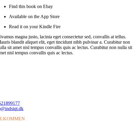
Find this book on Ebay
Available on the App Store
Read it on your Kindle Fire
ivamus magna justo, lacinia eget consectetur sed, convallis at tellus.
auris blandit aliquet elit, eget tincidunt nibh pulvinar a. Curabitur non
ulla sit amet nisl tempus convallis quis ac lectus. Curabitur non nulla sit
met nisl tempus convallis quis ac lectus.
521899177
@indsiqt.dk
ELKOMMEN
il min side, et sted hvor samtaler, ord og refleksioner væver sig sammen 