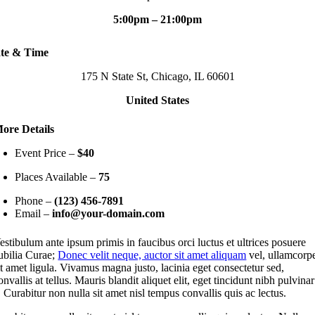
5:00pm – 21:00pm
te & Time
175 N State St, Chicago, IL 60601
United States
ore Details
Event Price –
$40
Places Available –
75
Phone –
(123) 456-7891
Email –
info@your-domain.com
estibulum ante ipsum primis in faucibus orci luctus et ultrices posuere
ubilia Curae;
Donec velit neque, auctor sit amet aliquam
vel, ullamcorp
it amet ligula. Vivamus magna justo, lacinia eget consectetur sed,
onvallis at tellus. Mauris blandit aliquet elit, eget tincidunt nibh pulvinar
. Curabitur non nulla sit amet nisl tempus convallis quis ac lectus.