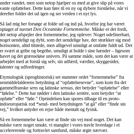
under vandet, men som netop hjælper os med at give slip på vores
vante opfattelser. Dette kan føre til en ny og dybere forståelse, når vi
derefter folder det ud igen og ser verden i et nyt lys.
Så lad mig her forsøge at folde ud og ind på, hvorfor jeg har været
optaget af navnet
Den Oceaniske Fornemmelse
. Måske er det fordi,
det netop afspejler den fornemmelse, jeg oplever: Noget udefinerbart,
noget uendeligt og dybt, som det uendelige hav, der strækker sig mod
horisonten, altid tilstede, men alligevel umuligt at omfatte fuldt ud. Det
er svært at gribe og begribe, umuligt at holde i sine hænder – ligesom
havet og det grænseløse univers. På samme måde, som det kan være at
arbejdet med at forstå sig selv, sin adfærd, værdier, skyggesider,
talenter og udfordringer.
Etymologisk (sproghistorisk) set stammer ordet “fornemmelse” fra
senmiddelalderens betydning af “opfattelsesevne”, som kom fra det
gammelfranske
sens
og latinske
sensus
, der betyder “opfattelse” eller
“følelse.” Dette har rødder i den latinske
sentire
, som betyder “at
opfatte” eller “føle.” Oprindelsen kan spores tilbage til en proto-
indoeuropæisk rod *send- med betydningen “at gå” eller “finde sin
vej,” hvilket antyder en rejse både mentalt og fysisk.
Så en fornemmelse kan være at finde sin vej mod noget. Det kan
måske være noget smukt, vi mangler i vores travle hverdage i et
accelererende og fortravlet samfund, måske ægte nærvær.