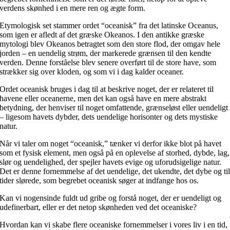
verdens skønhed i en mere ren og ægte form.
Etymologisk set stammer ordet “oceanisk” fra det latinske Oceanus,
som igen er afledt af det græske Okeanos. I den antikke græske
mytologi blev Okeanos betragtet som den store flod, der omgav hele
jorden – en uendelig strøm, der markerede grænsen til den kendte
verden. Denne forståelse blev senere overført til de store have, som
strækker sig over kloden, og som vi i dag kalder oceaner.
Ordet oceanisk bruges i dag til at beskrive noget, der er relateret til
havene eller oceanerne, men det kan også have en mere abstrakt
betydning, der henviser til noget omfattende, grænseløst eller uendeligt
– ligesom havets dybder, dets uendelige horisonter og dets mystiske
natur.
Når vi taler om noget “oceanisk,” tænker vi derfor ikke blot på havet
som et fysisk element, men også på en oplevelse af storhed, dybde, lag,
slør og uendelighed, der spejler havets evige og uforudsigelige natur.
Det er denne fornemmelse af det uendelige, det ukendte, det dybe og ti
tider slørede, som begrebet oceanisk søger at indfange hos os.
Kan vi nogensinde fuldt ud gribe og forstå noget, der er uendeligt og
udefinerbart, eller er det netop skønheden ved det oceaniske?
Hvordan kan vi skabe flere oceaniske fornemmelser i vores liv i en tid,