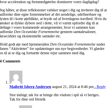
hvor acceleration og fremmedgørelse dominerer vores dagligdag?
Jeg håber, at disse refleksioner vækker noget i dig og inviterer dig til at
udforske dine egne fornemmelser af det uendelige, udefinerbare og
lysten til i korte øjeblikke, at bryde ud af hverdagens travlhed. Hvis du
ønsker at dykke dybere ned i dette, vil vi varmt opfordre dig til at
deltage i vores kommende arrangementer, hvor vi sammen kan
udforske
Den Oceaniske Fornemmelse
gennem samtalesaloner,
læsecirkler og eksistentielle samtaler etc.
Hold godt øje med hjemmesiden
Den Oceaniske Fornemmelse
under
fanen “Aktiviteter” for opdateringer om nye begivenheder. Vi glæder
os til at se dig og fortsætte denne rejse sammen med dig.
4 Comments
Maibritt Isberg Andersen
august 21, 2024 at 8:46 pm
- Reply
Stor indsigt, tak for at bringe din visdom i spil så vi beriges.
Tak for dine ord Henrik