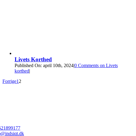
Livets Korthed
Published On: april 10th, 2024
|
0 Comments
on Livets
korthed
|
Forrige
1
2
521899177
@indsiqt.dk