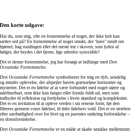
Den korte udgave:
Har du, som mig, ofte en fornemmelse af noget, der ikke helt kan
sættes ord på? En fornemmelse af noget smukt, der ‘lurer’ rundt om
hjørnet, bag rundingen eller det næste træ i skoven, som lyden af
bølger, der brydes i det fjerne, lige udenfor synsvidde?
Det er denne fornemmelse, jeg har forsøgt at indfange med
Den
Oceaniske Fornemmelse
.
Den Oceaniske Fornemmelse
symboliserer for mig en dyb, uendelig
og intuitiv oplevelse, der afspejler havets grænseløse horisonter og
mysterier. Det er en følelse af at være forbundet med noget større og
udefinerbart, som ikke kan fanges eller forstås fuldt ud, men som
indbyder til refleksion og fordybelse i livets skønhed og kompleksitet.
Det er en invitation til at opleve verden i sin reneste form, før den
filtreres gennem vores følelser, til tider følelsers vold. Det er en stræben
efter uærbødighed over for livet og en parentes omkring forforståelse –
en domsforsinkelse.
Den Oceaniske Fornemmelse
er en måde at skabe smukke mellemrum