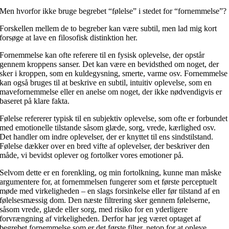
Men hvorfor ikke bruge begrebet “følelse” i stedet for “fornemmelse”?
Forskellen mellem de to begreber kan være subtil, men lad mig kort
forsøge at lave en filosofisk distinktion her.
Fornemmelse kan ofte referere til en fysisk oplevelse, der opstår
gennem kroppens sanser. Det kan være en bevidsthed om noget, der
sker i kroppen, som en kuldegysning, smerte, varme osv. Fornemmelse
kan også bruges til at beskrive en subtil, intuitiv oplevelse, som en
mavefornemmelse eller en anelse om noget, der ikke nødvendigvis er
baseret på klare fakta.
Følelse refererer typisk til en subjektiv oplevelse, som ofte er forbundet
med emotionelle tilstande såsom glæde, sorg, vrede, kærlighed osv.
Det handler om indre oplevelser, der er knyttet til ens sindstilstand.
Følelse dækker over en bred vifte af oplevelser, der beskriver den
måde, vi bevidst oplever og fortolker vores emotioner på.
Selvom dette er en forenkling, og min fortolkning, kunne man måske
argumentere for, at fornemmelsen fungerer som et første perceptuelt
møde med virkeligheden – en slags forsinkelse eller før tilstand af en
følelsesmæssig dom. Den næste filtrering sker gennem følelserne,
såsom vrede, glæde eller sorg, med risiko for en yderligere
forvrængning af virkeligheden. Derfor har jeg været optaget af
begrebet fornemmelse som er det første filter, netop for at opleve