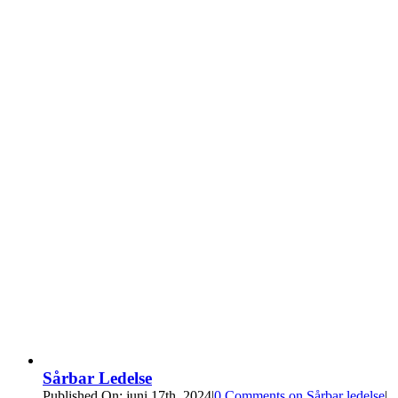
Sårbar Ledelse
Published On: juni 17th, 2024
|
0 Comments
on Sårbar ledelse
|