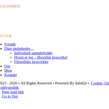
ELKOMMEN
il min side, et sted hvor samtaler, ord og refleksioner væver sig sammen 
udforske dybderne af nærvær og det at leve autentisk. Jeg er ikke kun e
leder og tænker, men også en person med en omfattende baggrund inde
 ledelse og byggebranchen.
NVEJE
Forside
Dine muligheder
Individuelt samtaleforløb
Hvem er jeg – filosofisk læsecirkel
Filosofiske læsecirkler
Om
Blog
Kontakt
023 - 2026 • All Rights Reserved • Powered By IndsiQt •.
Cookie- O
vatlivspolitik
Page load link
Go to Top