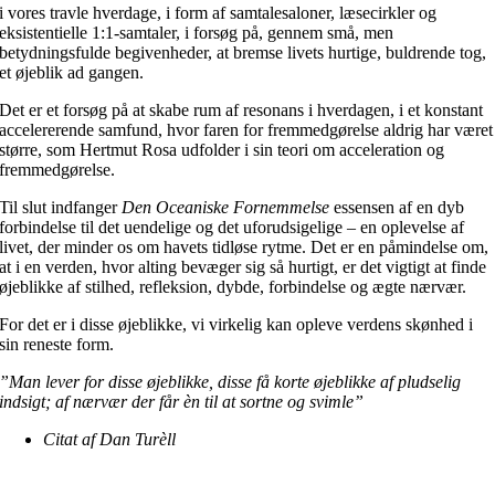
i vores travle hverdage, i form af samtalesaloner, læsecirkler og
eksistentielle 1:1-samtaler, i forsøg på, gennem små, men
betydningsfulde begivenheder, at bremse livets hurtige, buldrende tog,
et øjeblik ad gangen.
Det er et forsøg på at skabe rum af resonans i hverdagen, i et konstant
accelererende samfund, hvor faren for fremmedgørelse aldrig har været
større, som Hertmut Rosa udfolder i sin teori om acceleration og
fremmedgørelse.
Til slut indfanger
Den Oceaniske Fornemmelse
essensen af en dyb
forbindelse til det uendelige og det uforudsigelige – en oplevelse af
livet, der minder os om havets tidløse rytme. Det er en påmindelse om,
at i en verden, hvor alting bevæger sig så hurtigt, er det vigtigt at finde
øjeblikke af stilhed, refleksion, dybde, forbindelse og ægte nærvær.
For det er i disse øjeblikke, vi virkelig kan opleve verdens skønhed i
sin reneste form.
”Man lever for disse øjeblikke, disse få korte øjeblikke af pludselig
indsigt; af nærvær der får èn til at sortne og svimle”
Citat af Dan Turèll