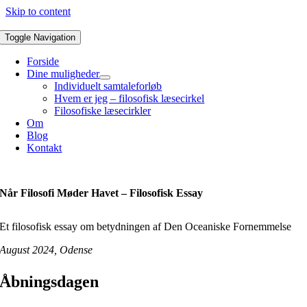
Skip to content
Toggle Navigation
Forside
Dine muligheder
Individuelt samtaleforløb
Hvem er jeg – filosofisk læsecirkel
Filosofiske læsecirkler
Om
Blog
Kontakt
Når Filosofi Møder Havet – Filosofisk Essay
Et filosofisk essay om betydningen af Den Oceaniske Fornemmelse
August 2024, Odense
Åbningsdagen